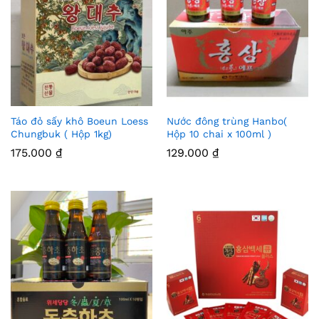
Táo đỏ sấy khô Boeun Loess
Nước đông trùng Hanbo(
Thê
Thê
Chungbuk ( Hộp 1kg)
Hộp 10 chai x 100ml )
m
m
175.000
₫
129.000
₫
Vào
Vào
Yêu
Yêu
Thíc
Thíc
h
h