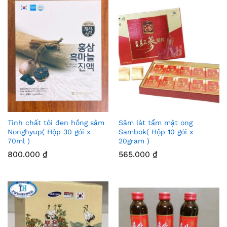
Tinh chất tỏi đen hồng sâm
Sâm lát tẩm mật ong
Thê
Thê
Nonghyup( Hộp 30 gói x
Sambok( Hộp 10 gói x
70ml )
20gram )
m
m
800.000
₫
565.000
₫
Vào
Vào
Yêu
Yêu
Thíc
Thíc
h
h