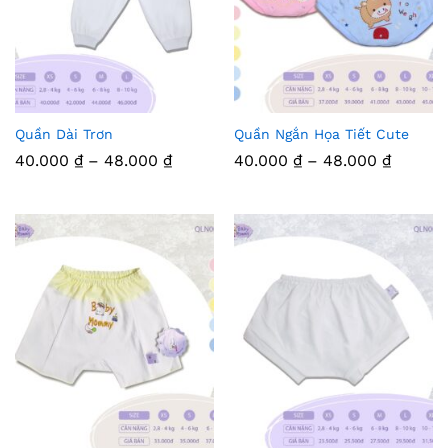
Quần Dài Trơn
Quần Ngắn Họa Tiết Cute
Thê
Thê
Khoảng
Khoản
40.000
₫
–
48.000
₫
40.000
₫
–
48.000
₫
m
m
giá:
giá:
từ
từ
Vào
40.000 ₫
Vào
40.000
đến
đến
48.000 ₫
48.000
Yêu
Yêu
Thíc
Thíc
h
h