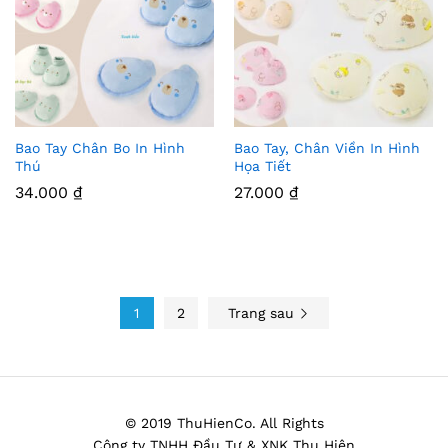
Bao Tay Chân Bo In Hình
Bao Tay, Chân Viền In Hình
Thê
Thê
Thú
Họa Tiết
m
m
34.000
₫
27.000
₫
Vào
Vào
Yêu
Yêu
Thíc
Thíc
1
2
Trang sau
h
h
© 2019 ThuHienCo. All Rights
Công ty TNHH Đầu Tư & XNK Thu Hiên