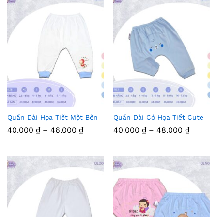
Quần Dài Họa Tiết Một Bên
Quần Dài Có Họa Tiết Cute
Thê
Thê
Khoảng
Khoản
40.000
₫
–
46.000
₫
40.000
₫
–
48.000
₫
m
m
giá:
giá:
từ
từ
Vào
40.000 ₫
Vào
40.000
đến
đến
46.000 ₫
48.000
Yêu
Yêu
Thíc
Thíc
h
h