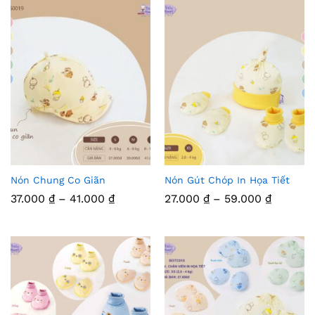
Yêu
Yêu
Thíc
Thíc
h
h
Nón Chung Co Giãn
Nón Gút Chóp In Họa Tiết
Thê
Thê
Khoảng
Khoảng
37.000
₫
–
41.000
₫
27.000
₫
–
59.000
₫
m
m
giá:
giá:
từ
từ
Vào
37.000 ₫
Vào
27.000 
đến
đến
41.000 ₫
59.000 
Yêu
Yêu
Thíc
Thíc
h
h