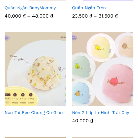
Quần Ngắn BabyMommy
Quần Ngắn Trơn
Thê
Thê
Khoảng
Khoảng
40.000
₫
–
48.000
₫
23.500
₫
–
31.500
₫
m
m
giá:
giá:
từ
từ
Vào
40.000 ₫
Vào
23.500 ₫
đến
đến
48.000 ₫
31.500 ₫
Yêu
Yêu
Thíc
Thíc
h
h
Nón Tai Bèo Chung Co Giãn
Nón 2 Lớp In Hình Trái Cây
Thê
Thê
40.000
₫
m
m
Vào
Vào