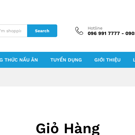
Hotline
Search
096 991 7777 - 090
G THỨC NẤU ĂN
TUYỂN DỤNG
GIỚI THIỆU
Giỏ Hàng