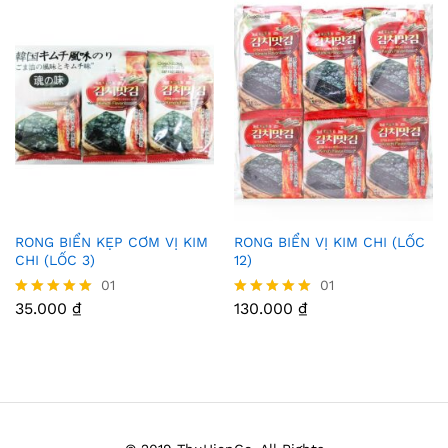
RONG BIỂN KẸP CƠM VỊ KIM
RONG BIỂN VỊ KIM CHI (LỐC
Thê
Thê
CHI (LỐC 3)
12)
m
m
01
01
35.000
₫
130.000
₫
Được xếp
Được xếp
Vào
Vào
hạng
hạng
5.00
5.00
Yêu
Yêu
5 sao
5 sao
Thíc
Thíc
h
h