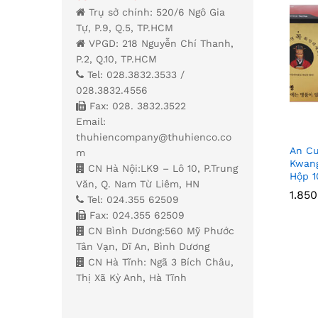
Trụ sở chính: 520/6 Ngô Gia
Tự, P.9, Q.5, TP.HCM
VPGD: 218 Nguyễn Chí Thanh,
P.2, Q.10, TP.HCM
Tel: 028.3832.3533 /
028.3832.4556
Fax: 028. 3832.3522
Email:
thuhiencompany@thuhienco.co
An C
m
Kwan
CN Hà Nội:LK9 – Lô 10, P.Trung
Hộp 1
Văn, Q. Nam Từ Liêm, HN
1.85
1.85
Tel: 024.355 62509
Fax: 024.355 62509
CN Bình Dương:560 Mỹ Phước
Tân Vạn, Dĩ An, Bình Dương
CN Hà Tĩnh: Ngã 3 Bích Châu,
Thị Xã Kỳ Anh, Hà Tĩnh