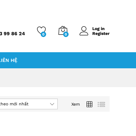
Log in
3 99 86 24
Register
0
0
LIÊN HỆ
theo mới nhất
Xem