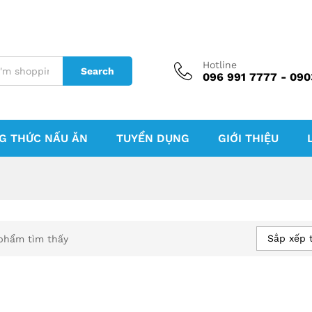
Hotline
Search
096 991 7777 - 090
G THỨC NẤU ĂN
TUYỂN DỤNG
GIỚI THIỆU
Sắp xếp 
phẩm tìm thấy