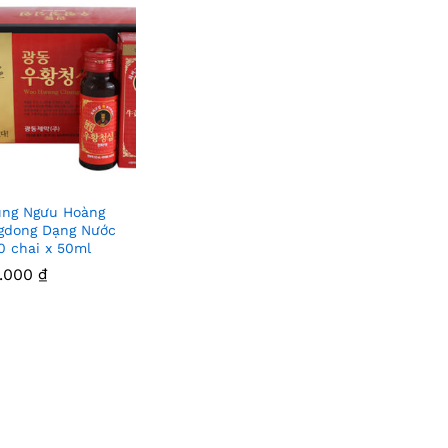
ung Ngưu Hoàng
Thê
gdong Dạng Nước
0 chai x 50ml
m
0.000
0.000
₫
₫
Vào
Yêu
Thíc
h