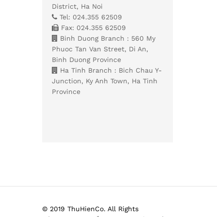
District, Ha Noi
Tel: 024.355 62509
Fax: 024.355 62509
Binh Duong Branch : 560 My
Phuoc Tan Van Street, Di An,
Binh Duong Province
Ha Tinh Branch : Bich Chau Y-
Junction, Ky Anh Town, Ha Tinh
Province
© 2019 ThuHienCo. All Rights