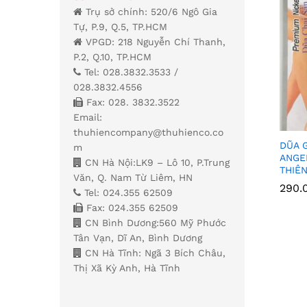
Trụ sở chính: 520/6 Ngô Gia
Tự, P.9, Q.5, TP.HCM
VPGD: 218 Nguyễn Chí Thanh,
P.2, Q.10, TP.HCM
Tel: 028.3832.3533 /
028.3832.4556
Fax: 028. 3832.3522
Email:
thuhiencompany@thuhienco.co
DŨA 
m
ANGE
CN Hà Nội:LK9 – Lô 10, P.Trung
THIÊN
Văn, Q. Nam Từ Liêm, HN
290.
290.
Tel: 024.355 62509
Fax: 024.355 62509
CN Bình Dương:560 Mỹ Phước
Tân Vạn, Dĩ An, Bình Dương
CN Hà Tĩnh: Ngã 3 Bích Châu,
Thị Xã Kỳ Anh, Hà Tĩnh