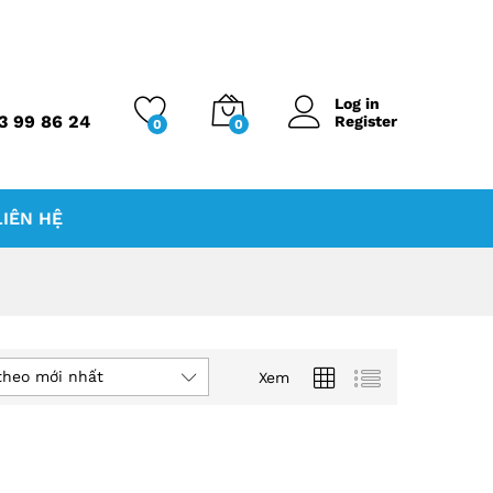
Log in
3 99 86 24
Register
0
0
LIÊN HỆ
theo mới nhất
Xem