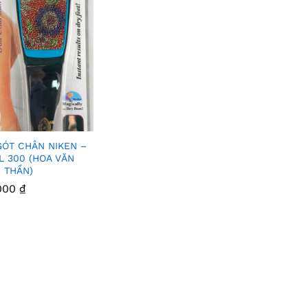
GÓT CHÂN NIKEN –
Thê
L 300 (HOA VĂN
 THẦN)
m
000
000
₫
₫
Vào
Yêu
Thíc
h