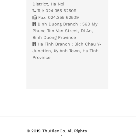
District, Ha Noi
Tel: 024.355 62509
Fax: 024.355 62509
Binh Duong Branch : 560 My
Phuoc Tan Van Street, Di An,
Binh Duong Province
Ha Tinh Branch : Bich Chau Y-
Junction, Ky Anh Town, Ha Tinh
Province
© 2019 ThuHienCo. All Rights