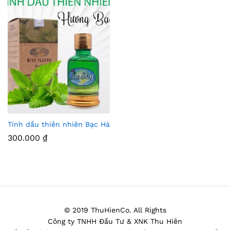
Tinh dầu thiên nhiên Bạc Hà
Thê
300.000
₫
m
Vào
Yêu
Thíc
© 2019 ThuHienCo. All Rights
h
Công ty TNHH Đầu Tư & XNK Thu Hiên