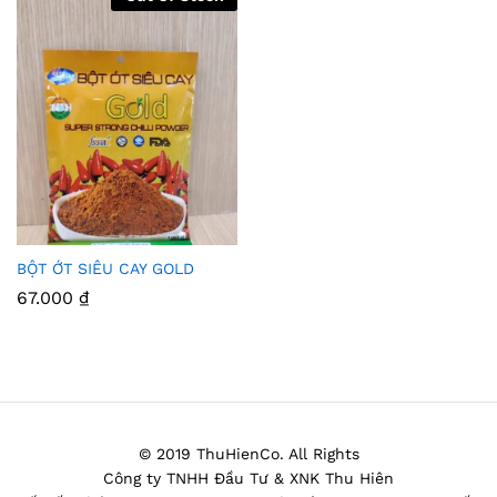
BỘT ỚT SIÊU CAY GOLD
Thê
67.000
₫
m
Vào
Yêu
Thíc
© 2019 ThuHienCo. All Rights
h
Công ty TNHH Đầu Tư & XNK Thu Hiên