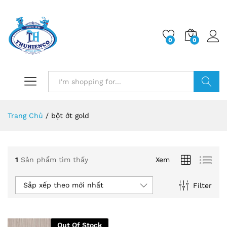
0
0
Log i
Search
Trang Chủ
/
bột ớt gold
1
Sản phẩm tìm thấy
Xem
Sắp xếp theo mới nhất
Filter
Out Of Stock