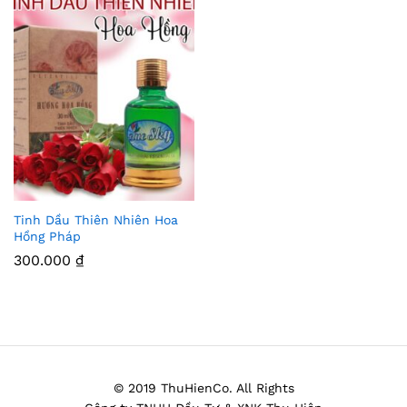
Tinh Dầu Thiên Nhiên Hoa
Thê
Hồng Pháp
m
300.000
₫
Vào
Yêu
Thíc
h
© 2019 ThuHienCo. All Rights