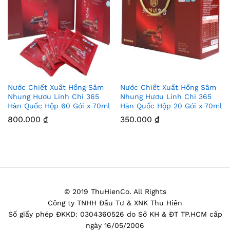
Nước Chiết Xuất Hồng Sâm
Nước Chiết Xuất Hồng Sâm
Thê
Thê
Nhung Hươu Linh Chi 365
Nhung Hươu Linh Chi 365
Hàn Quốc Hộp 60 Gói x 70ml
Hàn Quốc Hộp 20 Gói x 70ml
m
m
800.000
₫
350.000
₫
Vào
Vào
Yêu
Yêu
Thíc
Thíc
h
h
© 2019 ThuHienCo. All Rights
Công ty TNHH Đầu Tư & XNK Thu Hiên
Số giấy phép ĐKKD: 0304360526 do Sở KH & ĐT TP.HCM cấp
ngày 16/05/2006