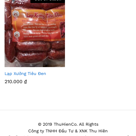
Lạp Xưởng Tiêu Đen
Thê
210.000
₫
m
Vào
Yêu
Thíc
© 2019 ThuHienCo. All Rights
h
Công ty TNHH Đầu Tư & XNK Thu Hiên