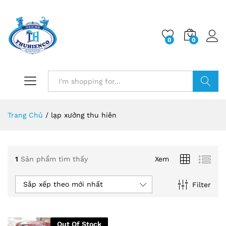
0
0
Log i
Search
Trang Chủ
/
lạp xưởng thu hiên
1
Sản phẩm tìm thấy
Xem
Sắp xếp theo mới nhất
Filter
Out Of Stock