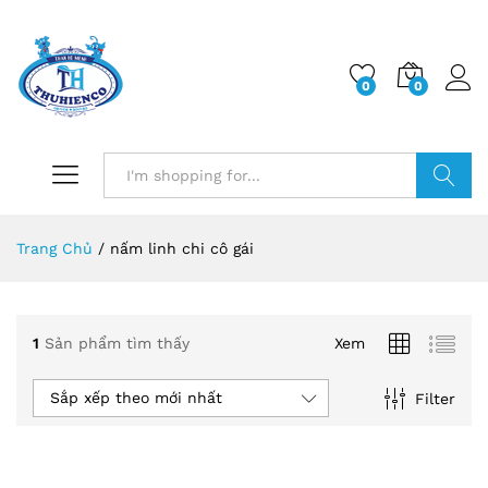
0
0
Log i
Search
Trang Chủ
/
nấm linh chi cô gái
1
Sản phẩm tìm thấy
Xem
Sắp xếp theo mới nhất
Filter