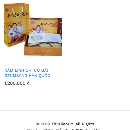
NẤM LINH CHI CÔ GÁI
Thê
GEUMSANG HÀN QUỐC
m
1.200.000
₫
Vào
Yêu
Thíc
h
© 2019 ThuHienCo. All Rights