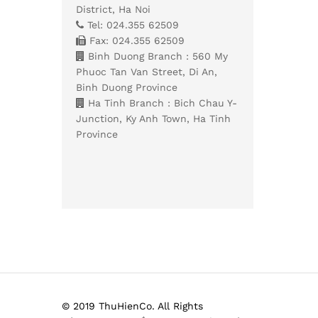
District, Ha Noi
Tel: 024.355 62509
Fax: 024.355 62509
Binh Duong Branch : 560 My
Phuoc Tan Van Street, Di An,
Binh Duong Province
Ha Tinh Branch : Bich Chau Y-
Junction, Ky Anh Town, Ha Tinh
Province
© 2019 ThuHienCo. All Rights