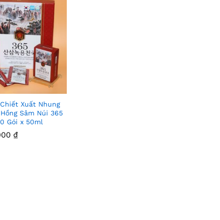
Chiết Xuất Nhung
Thê
Hồng Sâm Núi 365
0 Gói x 50ml
m
000
000
₫
₫
Vào
Yêu
Thíc
h