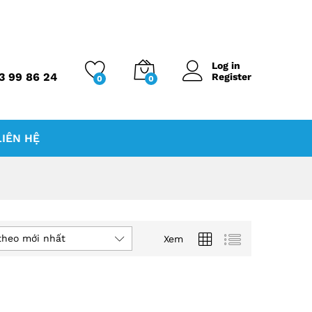
Log in
3 99 86 24
Register
0
0
LIÊN HỆ
theo mới nhất
Xem