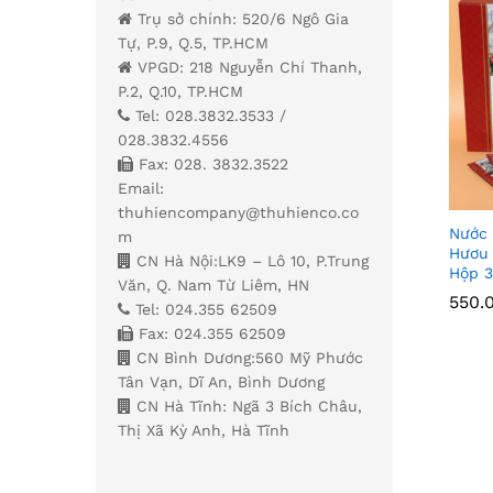
Trụ sở chính: 520/6 Ngô Gia
Tự, P.9, Q.5, TP.HCM
VPGD: 218 Nguyễn Chí Thanh,
P.2, Q.10, TP.HCM
Tel: 028.3832.3533 /
028.3832.4556
Fax: 028. 3832.3522
Email:
thuhiencompany@thuhienco.co
Nước 
m
Hươu 
CN Hà Nội:LK9 – Lô 10, P.Trung
Hộp 3
Văn, Q. Nam Từ Liêm, HN
550.
550.
Tel: 024.355 62509
Fax: 024.355 62509
CN Bình Dương:560 Mỹ Phước
Tân Vạn, Dĩ An, Bình Dương
CN Hà Tĩnh: Ngã 3 Bích Châu,
Thị Xã Kỳ Anh, Hà Tĩnh