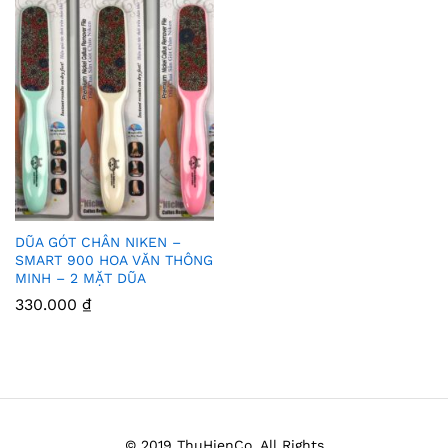
DŨA GÓT CHÂN NIKEN –
Thê
SMART 900 HOA VĂN THÔNG
MINH – 2 MẶT DŨA
m
330.000
₫
Vào
Yêu
Thíc
h
© 2019 ThuHienCo. All Rights