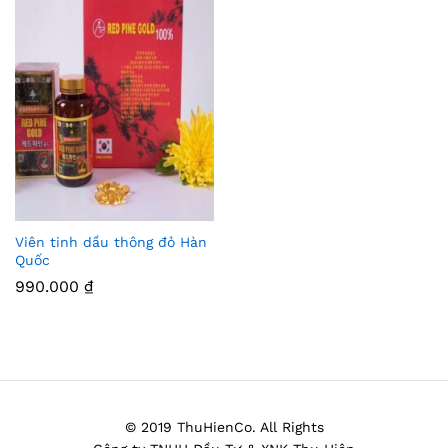
Viên tinh dầu thông đỏ Hàn
Thê
Quốc
m
990.000
₫
Vào
Yêu
Thíc
h
© 2019 ThuHienCo. All Rights