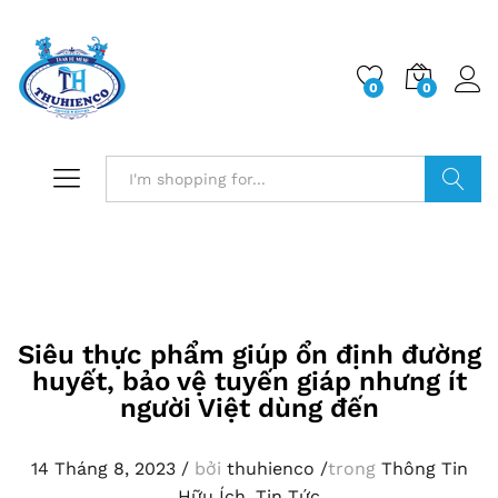
0
0
Log i
Search
Siêu thực phẩm giúp ổn định đường
huyết, bảo vệ tuyến giáp nhưng ít
người Việt dùng đến
14 Tháng 8, 2023
/
bởi
thuhienco
/
trong
Thông Tin
Hữu Ích
,
Tin Tức