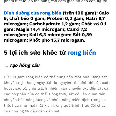
phẩm ít calo, có thể nâng cao cảm giác no cho con người.
Dinh dưỡng của rong biển
(trên 100 gam): Calo
5; chất béo 0 gam; Protein 0,2 gam; Natri 6,7
microgam; Carbohydrate 1,2 gam; Chất xơ 0,1
gam; Magie 14,4 microgam; Canxi 7,2
microgam; Kali 6,3 microgam; Sắt 0,89
microgam; Phốt pho 15,7 microgam.
5 lợi ích sức khỏe từ
rong biển
Tạo hồng cầu
Cứ 100 gam rong biển có thể cung cấp một nửa lượng sắt
khuyến nghị hàng ngày. Sắt là nguyên tố chính để sản xuất
huyết sắc tố, chịu trách nhiệm vận chuyển oxy đến tất cả
các bộ phận của cơ thể. Đồng thời, sắt có liên quan đến
chuyển hóa năng lượng và chức năng miễn dịch trong cơ
thể, hầu như mọi mắt xích trong quá trình trao đổi chất
của con người đều cần đến sắt.