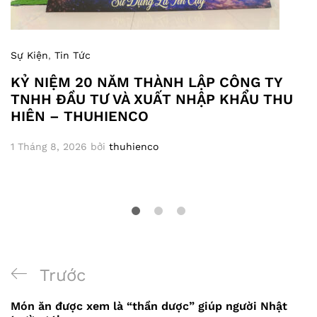
Sự Kiện
,
Tin Tức
KỶ NIỆM 20 NĂM THÀNH LẬP CÔNG TY
TNHH ĐẦU TƯ VÀ XUẤT NHẬP KHẨU THU
HIÊN – THUHIENCO
1 Tháng 8, 2026
bởi
thuhienco
Điều
Bài
Trước
hướng
trước
Món ăn được xem là “thần dược” giúp người Nhật