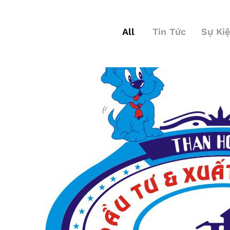
All
Tin Tức
Sự Ki