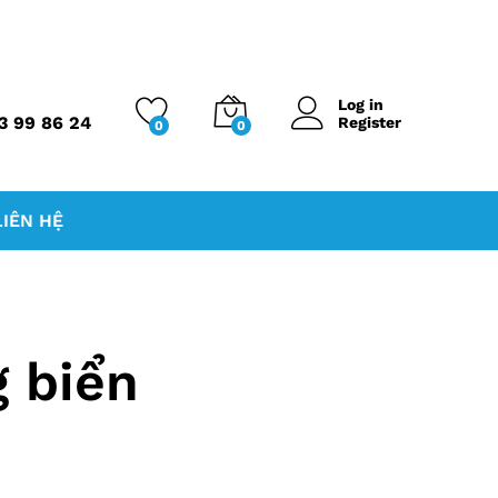
Log in
3 99 86 24
Register
0
0
LIÊN HỆ
 biển