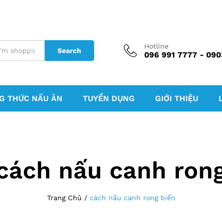
Hotline
Search
096 991 7777 - 090
G THỨC NẤU ĂN
TUYỂN DỤNG
GIỚI THIỆU
cách nấu canh rong
Trang Chủ
/
cách nấu canh rong biển