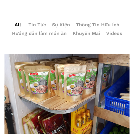
All
Tin Tức
Sự Kiện
Thông Tin Hữu Ích
Hướng dẫn làm món ăn
Khuyến Mãi
Videos