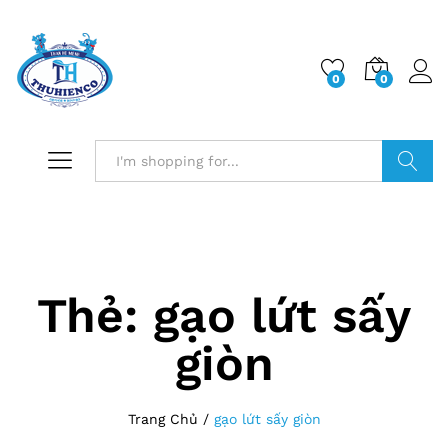
0
0
Log i
Search
Thẻ:
gạo lứt sấy
giòn
Trang Chủ
/
gạo lứt sấy giòn