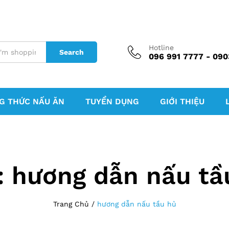
Hotline
Search
096 991 7777 - 090
G THỨC NẤU ĂN
TUYỂN DỤNG
GIỚI THIỆU
:
hương dẫn nấu tầ
Trang Chủ
/
hương dẫn nấu tầu hủ