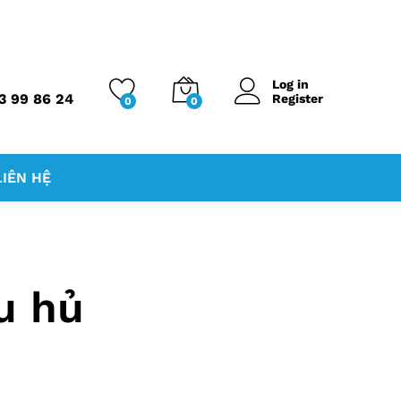
Log in
3 99 86 24
Register
0
0
LIÊN HỆ
u hủ