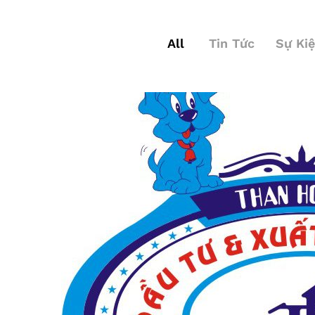
All
Tin Tức
Sự Ki