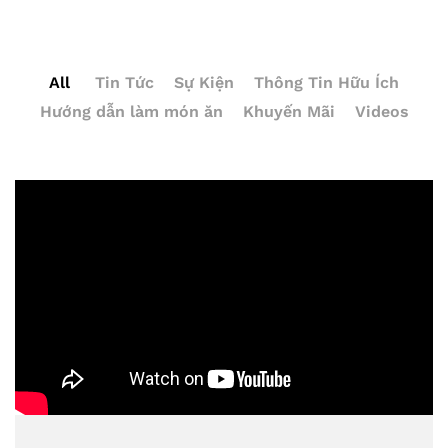
All
Tin Tức
Sự Kiện
Thông Tin Hữu Ích
Hướng dẫn làm món ăn
Khuyến Mãi
Videos