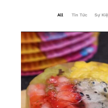
All
Tin Tức
Sự Ki