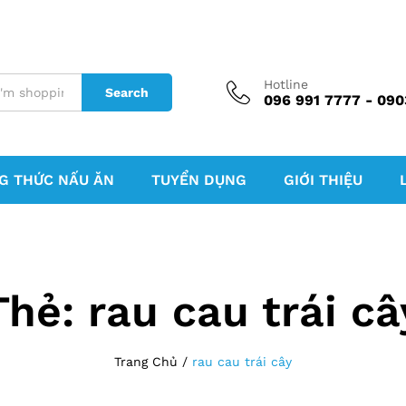
Hotline
Search
096 991 7777 - 090
G THỨC NẤU ĂN
TUYỂN DỤNG
GIỚI THIỆU
Thẻ:
rau cau trái câ
Trang Chủ
/
rau cau trái cây