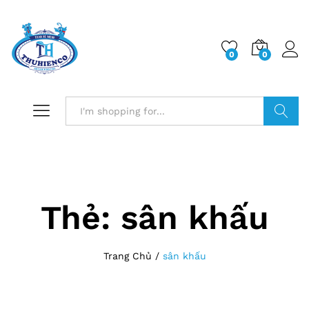
0
0
Log i
Search
Thẻ:
sân khấu
Trang Chủ
/
sân khấu