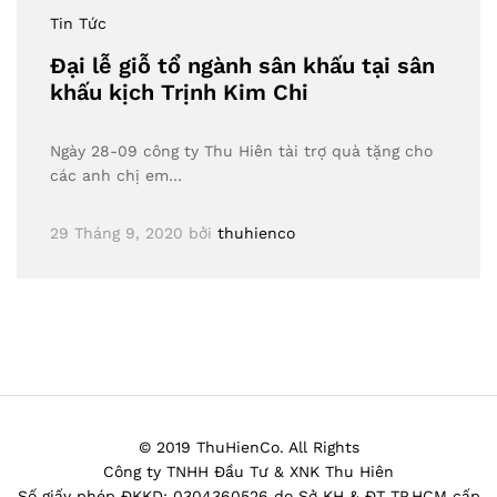
Tin Tức
Đại lễ giỗ tổ ngành sân khấu tại sân
khấu kịch Trịnh Kim Chi
Ngày 28-09 công ty Thu Hiên tài trợ quà tặng cho
các anh chị em…
29 Tháng 9, 2020
bởi
thuhienco
© 2019 ThuHienCo. All Rights
Công ty TNHH Đầu Tư & XNK Thu Hiên
Số giấy phép ĐKKD: 0304360526 do Sở KH & ĐT TP.HCM cấp