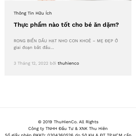
Thông Tin Hữu Ích
Thực phẩm nào tốt cho bé ăn dặm?
RONG BIỂN DẦU HẠT NHO CON KHOẺ – MẸ ĐẸP Ở
giai đoạn bắt đầu…
3 Tháng 12, 2022
bởi
thuhienco
© 2019 ThuHienCo. All Rights
Công ty TNHH Đầu Tư & XNK Thu Hiên
Số giấy phép ĐKKD: 0304360526 do Sở KH & ĐT TP.HCM cấp