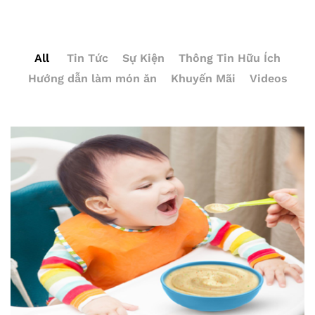
All
Tin Tức
Sự Kiện
Thông Tin Hữu Ích
Hướng dẫn làm món ăn
Khuyến Mãi
Videos