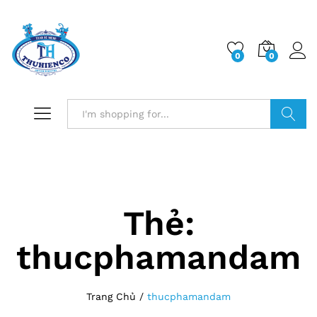
0
0
Log i
Search
Thẻ:
thucphamandam
Trang Chủ
/
thucphamandam