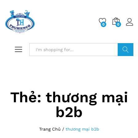
0
0
Log i
Search
Thẻ:
thương mại
b2b
Trang Chủ
/
thương mại b2b