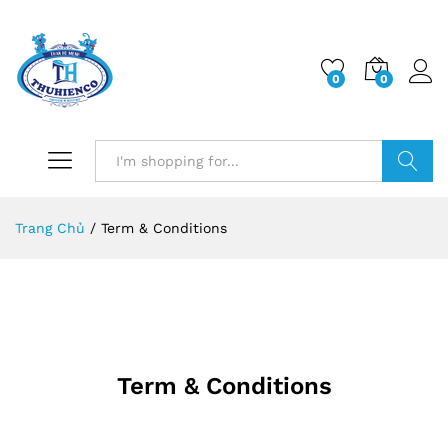
0
0
Log i
Search
Trang Chủ
/
Term & Conditions
Term & Conditions