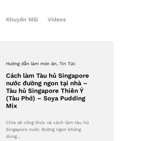
Khuyến Mãi
Videos
Hướng dẫn làm món ăn
, Tin Tức
Cách làm Tàu hủ Singapore
nước đường ngon tại nhà –
Tàu hủ Singapore Thiên Ý
(Tàu Phớ) – Soya Pudding
Mix
Chia sẻ công thức và cách làm tàu hủ
Singapore nước đường ngon không
dùng…