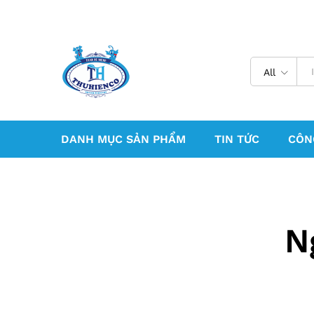
All
DANH MỤC SẢN PHẨM
TIN TỨC
CÔN
N