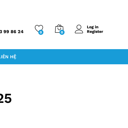
Log in
3 99 86 24
Register
0
0
LIÊN HỆ
25