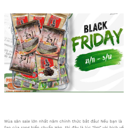
Mùa săn sale lớn nhất năm chính thức bắt đầu! Nếu bạn là
fan của rong biển chuẩn Hàn, thì đây là lúc “ôm” vài bịch về