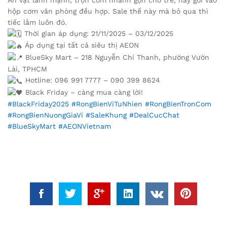
hộp cơm văn phòng đều hợp. Sale thế này mà bỏ qua thì
tiếc lắm luôn đó.
Thời gian áp dụng: 21/11/2025 – 03/12/2025
Áp dụng tại tất cả siêu thị AEON
BlueSky Mart – 218 Nguyễn Chí Thanh, phường Vườn
Lài, TPHCM
Hotline: 096 991 7777 – 090 399 8624
Black Friday – càng mua càng lời!
#BlackFriday2025
#RongBienViTuNhien
#RongBienTronCom
#RongBienNuongGiaVi
#SaleKhung
#DealCucChat
#BlueSkyMart
#AEONVietnam