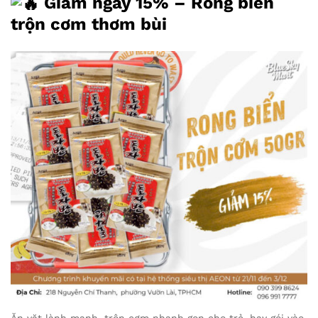
Giảm ngay 15% – Rong biển
trộn cơm thơm bùi
Ăn vặt lành mạnh, trộn cơm nhanh gọn cho trẻ, hay gói vào