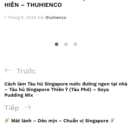
HIÊN – THUHIENCO
1 Tháng 8, 2026
bởi
thuhienco
Điều
Bài
Trước
hướng
trước
Cách làm Tàu hủ Singapore nước đường ngon tại nhà
bài
– Tàu hủ Singapore Thiên Ý (Tàu Phớ) – Soya
Pudding Mix
viết
Bài
Tiếp
tiếp
Mát lành – Dẻo mịn – Chuẩn vị Singapore
theo