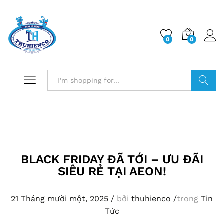
0
0
Log i
Search
BLACK FRIDAY ĐÃ TỚI – ƯU ĐÃI
SIÊU RẺ TẠI AEON!
21 Tháng mười một, 2025
/
bởi
thuhienco
/
trong
Tin
Tức