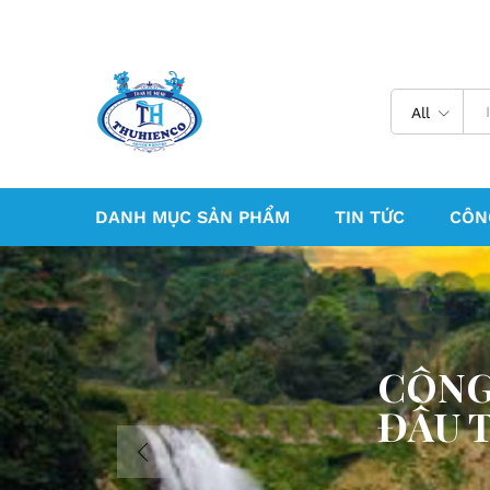
All
DANH MỤC SẢN PHẨM
TIN TỨC
CÔN
CÔNG
ĐẦU 