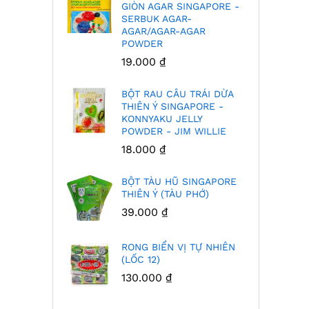
GIÒN AGAR SINGAPORE -
(
SERBUK AGAR-
1
AGAR/AGAR-AGAR
POWDER
R
19.000
₫
D
4
BỘT RAU CÂU TRÁI DỪA
THIÊN Ý SINGAPORE -
KONNYAKU JELLY
T
POWDER - JIM WILLIE
H
18.000
₫
3
BỘT TÀU HŨ SINGAPORE
T
THIÊN Ý (TÀU PHỚ)
H
39.000
₫
3
RONG BIỂN VỊ TỰ NHIÊN
(LỐC 12)
130.000
₫