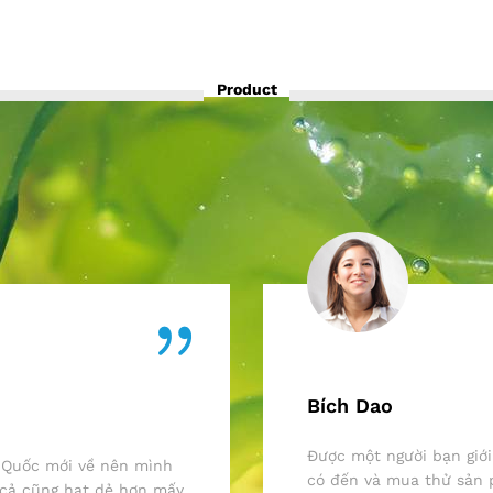
Được xếp
Được xếp
Yêu
Yêu
Thíc
Thíc
hạng
hạng
5.00
4.50
Thíc
Thíc
Thíc
Thíc
h
h
5 sao
5 sao
h
h
h
h
Product
Bích Dao
Được một người bạn giới
 Quốc mới về nên mình
có đến và mua thử sản 
 cả cũng hạt dẻ hơn mấy