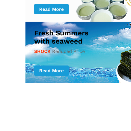
Read More
Fresh Summers
with seaweed
SHOCK
Reduced Price
Read More