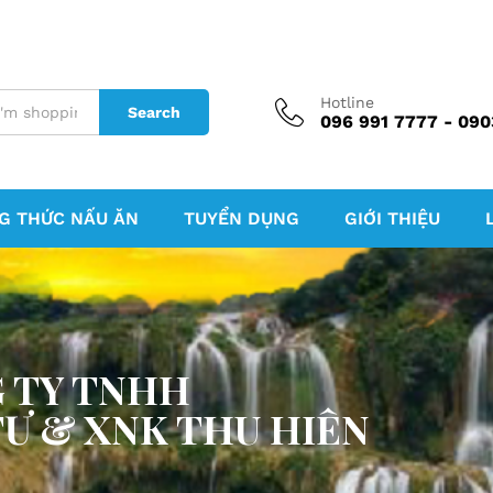
Hotline
Search
096 991 7777 - 090
G THỨC NẤU ĂN
TUYỂN DỤNG
GIỚI THIỆU
 TY TNHH
TƯ & XNK THU HIÊN