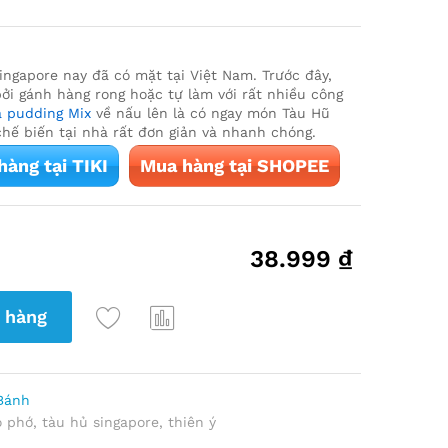
ingapore nay đã có mặt tại Việt Nam. Trước đây,
ởi gánh hàng rong hoặc tự làm với rất nhiều công
a pudding Mix
về nấu lên là có ngay món Tàu Hũ
hế biến tại nhà rất đơn giản và nhanh chóng.
hàng tại TIKI
Mua hàng tại SHOPEE
38.999
₫
 hàng
Thê
So
m
Sán
Vào
h
Bánh
Yêu
o phớ
,
tàu hủ singapore
,
thiên ý
Thíc