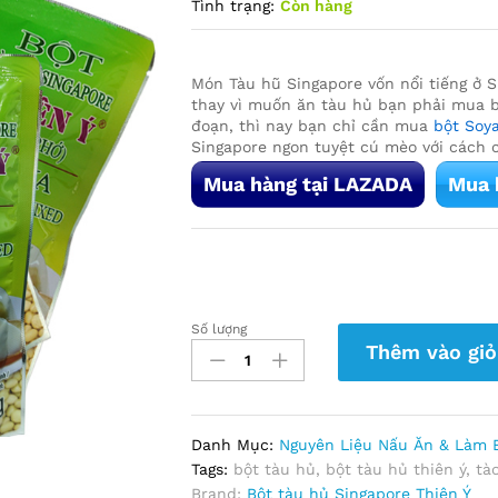
Tình trạng:
Còn hàng
Món Tàu hũ Singapore vốn nổi tiếng ở S
thay vì muốn ăn tàu hủ bạn phải mua b
đoạn, thì nay bạn chỉ cần mua
bột Soy
Singapore ngon tuyệt cú mèo với cách c
Mua hàng tại LAZADA
Mua 
Số lượng
BỘT
Thêm vào giỏ
TÀU
HŨ
SINGAPORE
THIÊN
Danh Mục:
Nguyên Liệu Nấu Ăn & Làm 
Ý
Tags:
bột tàu hủ
,
bột tàu hủ thiên ý
,
tà
(TÀU
Brand:
Bột tàu hủ Singapore Thiên Ý