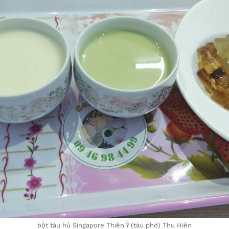
bột tàu hủ Singapore Thiên Ý (tàu phớ) Thu Hiên