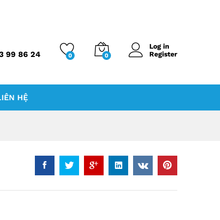
Log in
3 99 86 24
Register
0
0
LIÊN HỆ