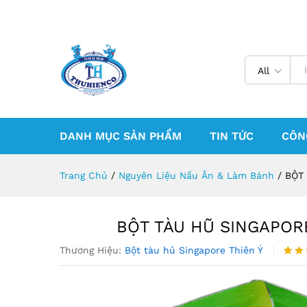
All
DANH MỤC SẢN PHẨM
TIN TỨC
CÔN
Trang Chủ
/
Nguyên Liệu Nấu Ăn & Làm Bánh
/
BỘT 
BỘT TÀU HŨ SINGAPORE
Thương Hiệu:
Bột tàu hủ Singapore Thiên Ý
5.00
2
dựa 
đánh