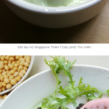
bột tàu hủ Singapore Thiên Ý (tàu phớ) Thu Hiên