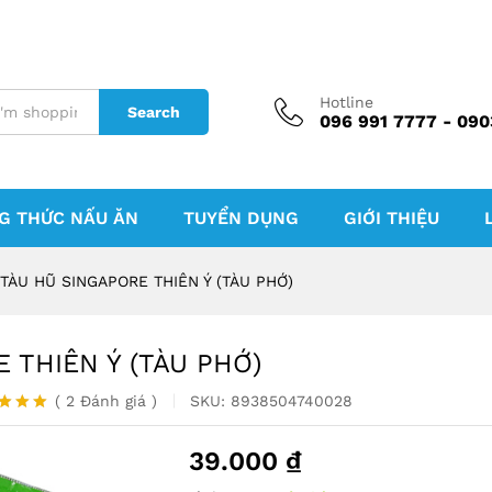
Hotline
Search
096 991 7777 - 090
G THỨC NẤU ĂN
TUYỂN DỤNG
GIỚI THIỆU
TÀU HŨ SINGAPORE THIÊN Ý (TÀU PHỚ)
 THIÊN Ý (TÀU PHỚ)
(
2
Đánh giá
)
SKU:
8938504740028
trên 5
trên
39.000
₫
 giá