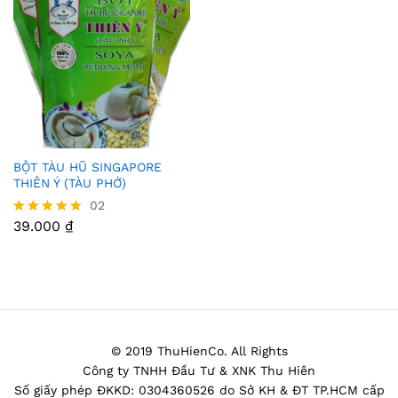
BỘT TÀU HŨ SINGAPORE
Thê
THIÊN Ý (TÀU PHỚ)
m
02
39.000
₫
Được xếp
Vào
hạng
5.00
Yêu
5 sao
Thíc
h
© 2019 ThuHienCo. All Rights
Công ty TNHH Đầu Tư & XNK Thu Hiên
Số giấy phép ĐKKD: 0304360526 do Sở KH & ĐT TP.HCM cấp