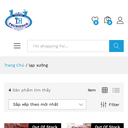
0
0
Log i
Search
Trang Chủ
/
lạp xưởng
4
Sản phẩm tìm thấy
Xem
Sắp xếp theo mới nhất
Filter
Out Of Stock
Out Of Stock