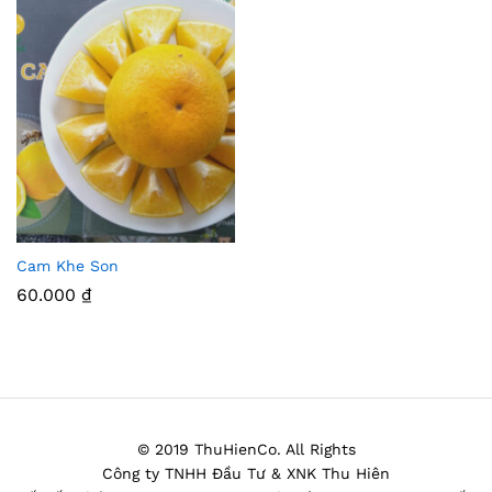
Cam Khe Son
Thê
60.000
₫
m
Vào
Yêu
Thíc
© 2019 ThuHienCo. All Rights
h
Công ty TNHH Đầu Tư & XNK Thu Hiên