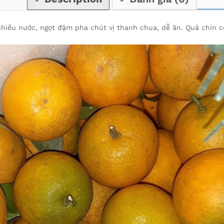
nhiều nước, ngọt đậm pha chút vị thanh chua, dễ ăn.
Quả chín c