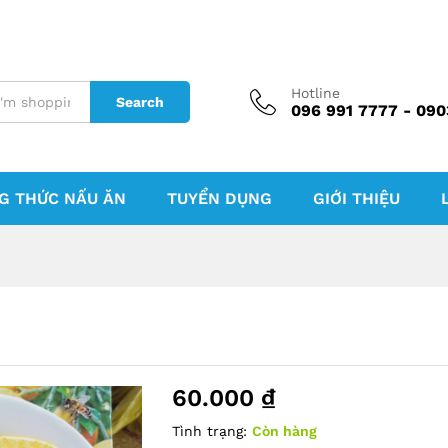
Hotline
Search
096 991 7777 - 090
G THỨC NẤU ĂN
TUYỂN DỤNG
GIỚI THIỆU
60.000
₫
Tình trạng:
Còn hàng