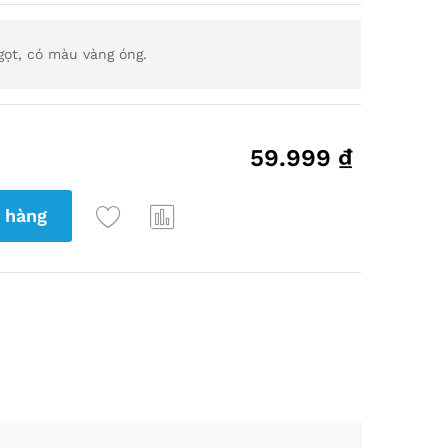
ọt, có màu vàng óng.
59.999
₫
 hàng
Thê
So
m
Sán
Vào
h
Yêu
Thíc
h