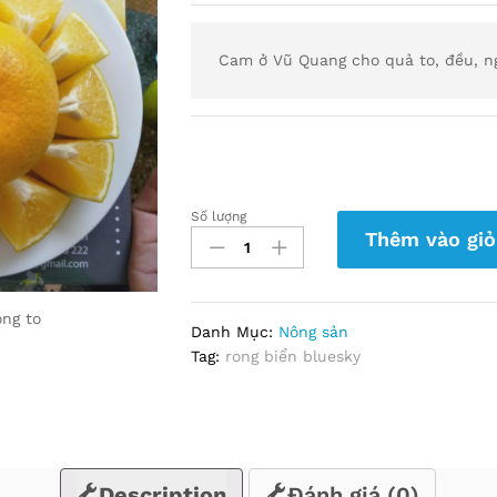
Cam ở Vũ Quang cho quả to, đều, ng
Số lượng
Cam
Thêm vào giỏ
Khe
Son
quantity
ng to
Danh Mục:
Nông sản
Tag:
rong biển bluesky
Description
Đánh giá (0)