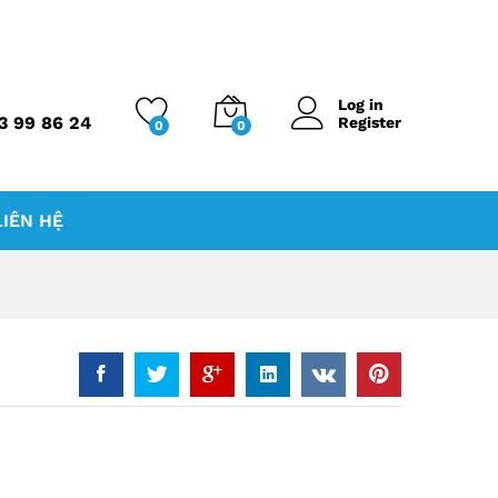
Log in
3 99 86 24
Register
0
0
LIÊN HỆ