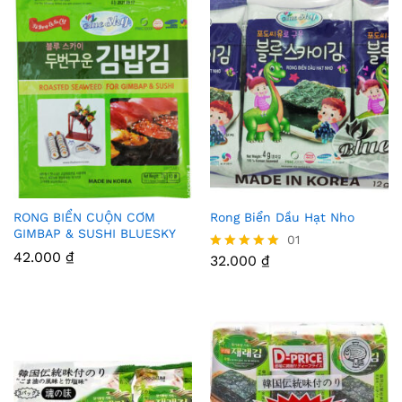
RONG BIỂN CUỘN CƠM
Rong Biển Dầu Hạt Nho
Thê
Thê
GIMBAP & SUSHI BLUESKY
01
m
m
42.000
₫
32.000
₫
Được xếp
hạng
Vào
Vào
5.00
5 sao
Yêu
Yêu
Thíc
Thíc
h
h