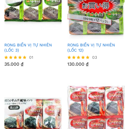
RONG BIỂN VỊ TỰ NHIÊN
RONG BIỂN VỊ TỰ NHIÊN
Thê
Thê
(LỐC 3)
(LỐC 12)
m
m
01
03
35.000
₫
130.000
₫
Được xếp
Được xếp
Vào
Vào
hạng
hạng
5.00
5.00
Yêu
Yêu
5 sao
5 sao
Thíc
Thíc
h
h