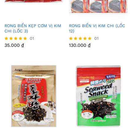
RONG BIỂN KẸP CƠM VỊ KIM
RONG BIỂN VỊ KIM CHI (LỐC
Thê
Thê
CHI (LỐC 3)
12)
m
m
01
01
35.000
₫
130.000
₫
Được xếp
Được xếp
Vào
Vào
hạng
hạng
5.00
5.00
Yêu
Yêu
5 sao
5 sao
Thíc
Thíc
h
h