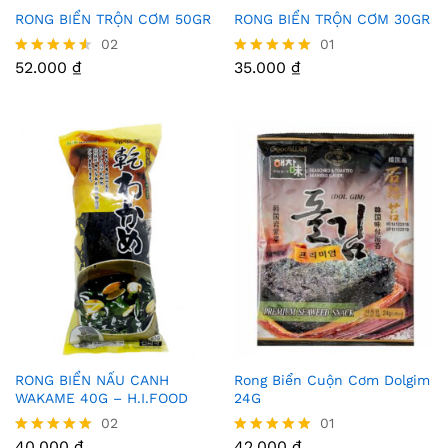
RONG BIỂN TRỘN CƠM 50GR
RONG BIỂN TRỘN CƠM 30GR
Thê
Thê
02
01
m
m
52.000
₫
35.000
₫
Được xếp
Được xếp
hạng
hạng
Vào
Vào
4.50
5.00
5 sao
5 sao
Yêu
Yêu
Thíc
Thíc
h
h
RONG BIỂN NẤU CANH
Rong Biển Cuộn Cơm Dolgim
Thê
Thê
WAKAME 40G – H.I.FOOD
24G
m
m
02
01
40.000
₫
42.000
₫
Được xếp
Được xếp