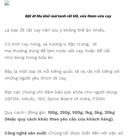
Bột ớt Ma khử mùi tanh rất tốt, vừa thơm vừa cay
Là loại Ớt rất cay nên lưu ý không thể ăn nhiều.
Có tính cay nóng, và hương vị đặc trưng, ớt
ma thường dùng để làm nước sốt cay, hoặc để cắt
nhỏ dùng trong bữa ăn.
Đây là một loại ớt nổi tiếng quốc tế và rất nổi tiếng với
những người yêu thích ớt cay.
Đạt các chứng chỉ đảm bảo sức khỏe cho người dùng:
USFDA, HALAL, ISO, Spice Board of India, FSSAI.
Quy cách- đóng gói:
100g, 250g, 500g, 1kg, 5kg, 20kg
(
Hoặc
quy
cách
khác
theo
yêu
cầu
của
khách
hàng).
Công nghệ sản xuất:
Chúng tôi được biết đến với việc sử