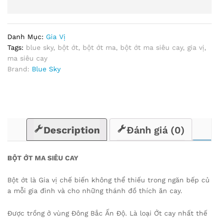
Danh Mục:
Gia Vị
Tags:
blue sky
,
bột ớt
,
bột ớt ma
,
bột ớt ma siêu cay
,
gia vị
,
ma siêu cay
Brand:
Blue Sky
Description
Đánh giá (0)
BỘT ỚT MA SIÊU CAY
Bột ớt là Gia vị chế biến không thể thiếu trong ngăn bếp củ
a mỗi gia đình và cho những thánh đồ thích ăn cay.
Được trồng ở vùng Đông Bắc Ấn Độ. Là loại Ớt cay nhất thế