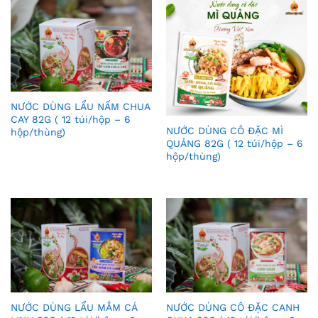
NƯỚC DÙNG LẨU NẤM CHUA
Thê
CAY 82G ( 12 túi/hộp – 6
NƯỚC DÙNG CÔ ĐẶC MÌ
hộp/thùng)
m
Thê
QUẢNG 82G ( 12 túi/hộp – 6
hộp/thùng)
Vào
m
Yêu
Vào
Thíc
Yêu
h
Thíc
h
NƯỚC DÙNG LẨU MẮM CÁ
NƯỚC DÙNG CÔ ĐẶC CANH
Thê
Thê