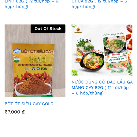
LINH 82G ( 12 túi/hộp – 6
CHUA 82G ( 12 túi/hộp – 6
hộp/thùng)
hộp/thùng)
m
m
Vào
Vào
Yêu
Yêu
Out Of Stock
Thíc
Thíc
h
h
NƯỚC DÙNG CÔ ĐẶC LẨU GÀ
Thê
MĂNG CAY 82G ( 12 túi/hộp
– 6 hộp/thùng)
m
BỘT ỚT SIÊU CAY GOLD
Vào
Thê
67.000
₫
Yêu
m
Thíc
Vào
h
Yêu