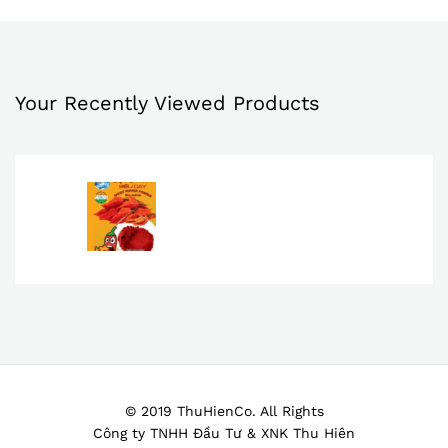
Thíc
h
Your Recently Viewed Products
© 2019 ThuHienCo. All Rights
Công ty TNHH Đầu Tư & XNK Thu Hiên