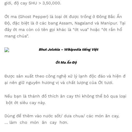
giới, độ cay SHU > 3,50,000.
Ớt ma (Ghost Pepper) là loại ớt được trồng ở Đông Bắc Ấn
Độ, đặc biệt là ở các bang Assam, Nagaland và Manipur. Tại
đây ớt ma còn có tên gọi khác là “ớt vua” hoặc “ớt rắn hổ
mang chúa”.
Ớt Ma Ấn Độ
Được sản xuất theo công nghệ xử lý lạnh độc đáo và hiện đ
ại nên giữ nguyên hương vị và chất lượng của Ớt tươi.
Nếu bạn là thánh đồ thích ăn cay thì không thể bỏ qua loại
bột ớt siêu cay này.
Dùng để thêm vào nước sốt/ dưa chua/ các món ăn cay,
… làm cho món ăn cay hơn.