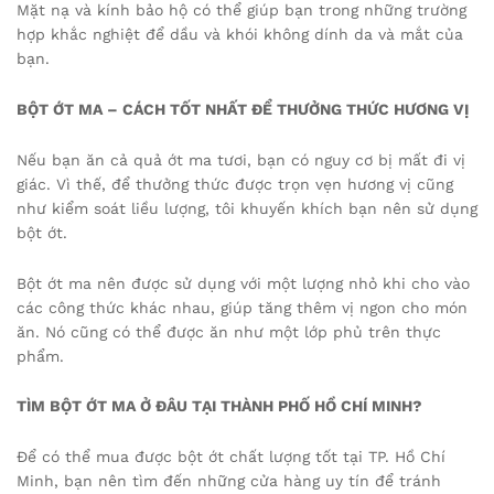
Mặt nạ và kính bảo hộ có thể giúp bạn trong những trường
hợp khắc nghiệt để dầu và khói không dính da và mắt của
bạn.
BỘT ỚT MA – CÁCH TỐT NHẤT ĐỂ THƯỞNG THỨC HƯƠNG VỊ
Nếu bạn ăn cả quả ớt ma tươi, bạn có nguy cơ bị mất đi vị
giác. Vì thế, để thưởng thức được trọn vẹn hương vị cũng
như kiểm soát liều lượng, tôi khuyến khích bạn nên sử dụng
bột ớt.
Bột ớt ma nên được sử dụng với một lượng nhỏ khi cho vào
các công thức khác nhau, giúp tăng thêm vị ngon cho món
ăn. Nó cũng có thể được ăn như một lớp phủ trên thực
phẩm.
TÌM BỘT ỚT MA Ở ĐÂU TẠI THÀNH PHỐ HỒ CHÍ MINH?
Để có thể mua được bột ớt chất lượng tốt tại TP. Hồ Chí
Minh, bạn nên tìm đến những cửa hàng uy tín để tránh