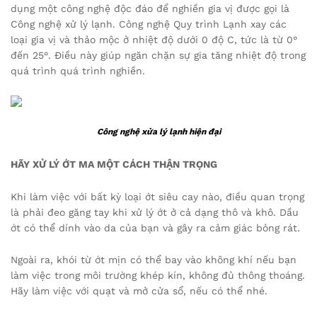
dụng một công nghệ độc đáo để nghiền gia vị được gọi là
Công nghệ xử lý lạnh. Công nghệ Quy trình Lạnh xay các
loại gia vị và thảo mộc ở nhiệt độ dưới 0 độ C, tức là từ 0°
đến 25°. Điều này giúp ngăn chặn sự gia tăng nhiệt độ trong
quá trình quá trình nghiền.
Công nghệ xửa lý lạnh hiện đại
HÃY XỬ LÝ ỚT MA MỘT CÁCH THẬN TRỌNG
Khi làm việc với bất kỳ loại ớt siêu cay nào, điều quan trọng
là phải đeo găng tay khi xử lý ớt ở cả dạng thô và khô. Dầu
ớt có thể dính vào da của bạn và gây ra cảm giác bỏng rát.
Ngoài ra, khói từ ớt mịn có thể bay vào không khí nếu bạn
làm việc trong môi trường khép kín, không đủ thông thoáng.
Hãy làm việc với quạt và mở cửa sổ, nếu có thể nhé.