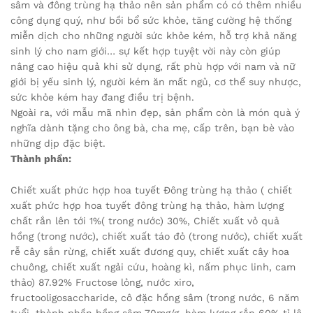
sâm và đông trùng hạ thảo nên sản phẩm có có thêm nhiều
công dụng quý, như bồi bổ sức khỏe, tăng cường hệ thống
miễn dịch cho những người sức khỏe kém, hỗ trợ khả năng
sinh lý cho nam giới… sự kết hợp tuyệt vời này còn giúp
nâng cao hiệu quả khi sử dụng, rất phù hợp với nam và nữ
giới bị yếu sinh lý, người kém ăn mất ngủ, cơ thể suy nhược,
sức khỏe kém hay đang điều trị bệnh.
Ngoài ra, với mẫu mã nhìn đẹp, sản phẩm còn là món quà ý
nghĩa dành tặng cho ông bà, cha mẹ, cấp trên, bạn bè vào
những dịp đặc biệt.
Thành phần:
Chiết xuất phức hợp hoa tuyết Đông trùng hạ thảo ( chiết
xuất phức hợp hoa tuyết đông trùng hạ thảo, hàm lượng
chất rắn lên tới 1%( trong nước) 30%, Chiết xuất vỏ quả
hồng (trong nước), chiết xuất táo đỏ (trong nước), chiết xuất
rễ cây sắn rừng, chiết xuất đương quy, chiết xuất cây hoa
chuông, chiết xuất ngải cứu, hoàng kì, nấm phục linh, cam
thảo) 87.92% Fructose lỏng, nước xiro,
fructooligosaccharide, cô đặc hồng sâm (trong nước, 6 năm