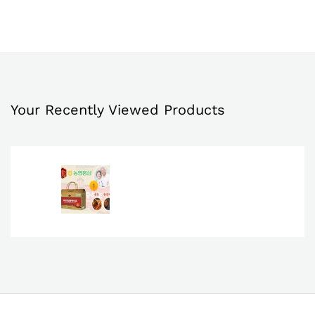
Yêu
Yêu
Thíc
Thíc
h
h
Your Recently Viewed Products