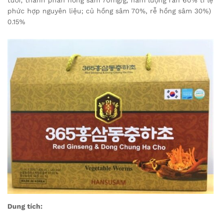
tuổi, thành phần hồng sâm 70mg/g, hàm lượng rắn 60% tỉ lệ
phức hợp nguyên liệu; củ hồng sâm 70%, rễ hồng sâm 30%)
0.15%
Dung tích: