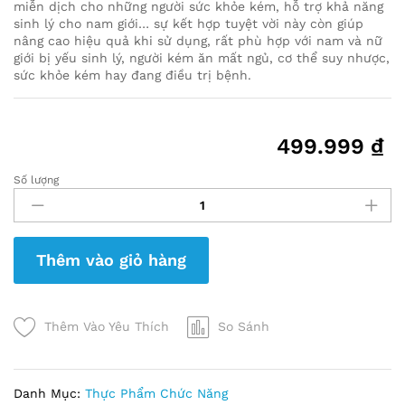
miễn dịch cho những người sức khỏe kém, hỗ trợ khả năng
sinh lý cho nam giới… sự kết hợp tuyệt vời này còn giúp
nâng cao hiệu quả khi sử dụng, rất phù hợp với nam và nữ
giới bị yếu sinh lý, người kém ăn mất ngủ, cơ thể suy nhược,
sức khỏe kém hay đang điều trị bệnh.
499.999
₫
Số lượng
Nước
Chiết
Xuất
Hồng
Thêm vào giỏ hàng
Sâm
Đông
Trùng
Hạ
Thêm Vào Yêu Thích
So Sánh
Thảo
365
Hộp
Danh Mục:
Thực Phẩm Chức Năng
20