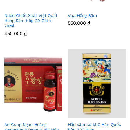
Nước Chiết Xuất Việt Quất
Vua Hồng Sâm
Thê
Thê
Hồng Sâm Hộp 20 Gói x
550.000
₫
70ml
m
m
450.000
₫
Vào
Vào
Yêu
Yêu
Thíc
Thíc
h
h
An Cung Ngưu Hoàng
Hắc sâm củ khô Hàn Quốc
Thê
Thê
Kwangdong Dạng Nước Hộp
hộp 300gram