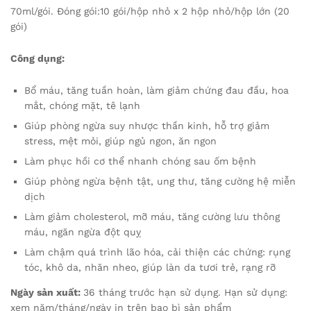
70ml/gói. Đóng gói:10 gói/hộp nhỏ x 2 hộp nhỏ/hộp lớn (20
gói)
Công dụng:
Bổ máu, tăng tuần hoàn, làm giảm chứng đau đầu, hoa
mắt, chóng mặt, tê lạnh
Giúp phòng ngừa suy nhược thần kinh, hỗ trợ giảm
stress, mệt mỏi, giúp ngủ ngon, ăn ngon
Làm phục hồi cơ thể nhanh chóng sau ốm bệnh
Giúp phòng ngừa bệnh tật, ung thư, tăng cường hệ miễn
dịch
Làm giảm cholesterol, mỡ máu, tăng cường lưu thông
máu, ngăn ngừa đột quỵ
Làm chậm quá trình lão hóa, cải thiện các chứng: rụng
tóc, khô da, nhăn nheo, giúp làn da tươi trẻ, rạng rỡ
Ngày sản xuất:
36 tháng trước hạn sử dụng. Hạn sử dụng:
xem năm/tháng/ngày in trên bao bì sản phẩm