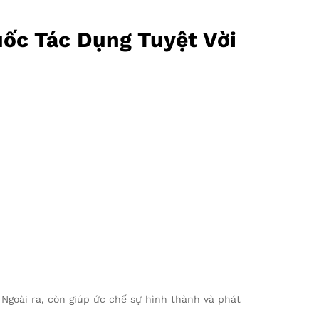
ốc Tác Dụng Tuyệt Vời
 Ngoài ra, còn giúp ức chế sự hình thành và phát