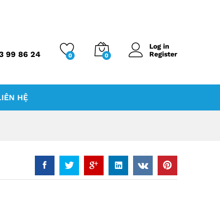
Log in
3 99 86 24
Register
0
0
LIÊN HỆ