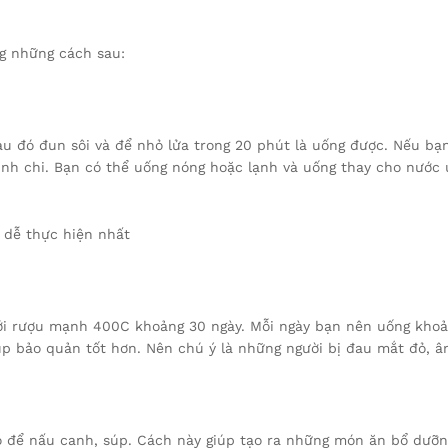
g những cách sau:
sau đó đun sôi và để nhỏ lửa trong 20 phút là uống được. Nếu bạ
nh chi. Bạn có thể uống nóng hoặc lạnh và uống thay cho nước 
 dễ thực hiện nhất
i rượu mạnh 400C khoảng 30 ngày. Mỗi ngày bạn nên uống khoản
úp bảo quản tốt hơn. Nên chú ý là những người bị đau mắt đỏ, 
 để nấu canh, súp. Cách này giúp tạo ra những món ăn bổ dưỡng