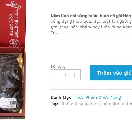
Nấm linh chi sừng hươu hình cô gái Hàn
công dụng hiệu quả, đặc biệt là người g
gọn gàng, sản phẩm này luôn được khách
Tết.
Số lượng
Nấm
Thêm vào giỏ
Linh
Chi
Sừng
Hươu
Danh Mục:
Thực Phẩm Chức Năng
Hình
Tags:
linh chi sừng hươu
,
nấm linh chi 
Cô
Gái
Hàn
Quốc