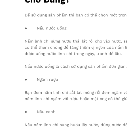
Để sử dụng sản phẩm thì bạn có thể chọn một tron
● Nấu nước uống
Nấm linh chi sừng hươu thái lát rồi cho vào nước, 
có thể them chúng để tăng thêm vị ngon của nấm li
được uống nước linh chi trong ngày, tránh để lâu.
Nấu nước uống là cách sử dụng sản phẩm đơn giản,
● Ngâm rượu
Bạn đem nấm linh chi sắt lát mỏng rồi đem ngâm vớ
nấm linh chi ngâm với rượu hoặc mật ong có thể gi
● Nấu canh
Nấu nấm linh chi sừng hươu lấy nước, dùng nước đó