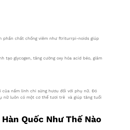
h phần chất chống viêm như ftriturrpi-noids giúp
h tạo glycogen, tăng cường oxy hóa acid béo, giảm
i của nấm linh chi sừng hươu đối với phụ nữ. Đó
 nữ luôn có một cơ thể tươi trẻ và giúp tăng tuổi
i Hàn Quốc Như Thế Nào