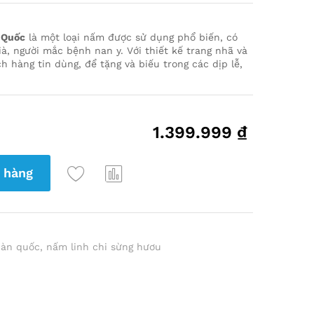
 Quốc
là một loại nấm được sử dụng phổ biến, có
ià, người mắc bệnh nan y. Với thiết kế trang nhã và
 hàng tin dùng, để tặng và biếu trong các dịp lễ,
1.399.999
₫
 hàng
Thê
So
m
Sán
Vào
h
Yêu
hàn quốc
,
nấm linh chi sừng hươu
Thíc
h