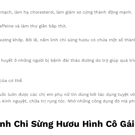
 mạch, làm hạ choresterol, làm giảm xơ cứng thành động mạnh.
ffeine và làm thư giãn bắp thịt.
xương khớp. Bởi lẽ, nấm linh chi sừng hươu có chứa một số thàn
uyết ở những người bị bệnh đái tháo đường do trợ giúp quá trìn
của cơ thể.
uốc luôn được các chị em phụ nữ tin dùng bởi tác dụng tuyệt vờ
 kinh nguyệt, chữa trị rụng tóc. Nhờ những công dụng đó mà phụ
nh Chi Sừng Hươu Hình Cô Gá