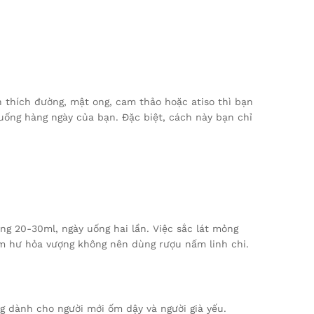
n thích đường, mật ong, cam thảo hoặc atiso thì bạn
uống hàng ngày của bạn. Đặc biệt, cách này bạn chỉ
g 20-30ml, ngày uống hai lần. Việc sắc lát mỏng
âm hư hỏa vượng không nên dùng rượu nấm linh chi.
 dành cho người mới ốm dậy và người già yếu.