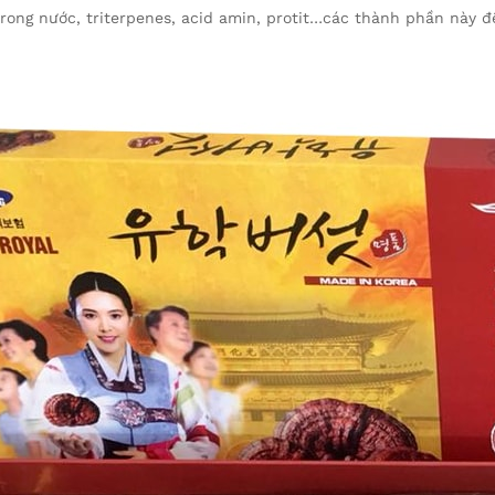
rong nước, triterpenes, acid amin, protit…các thành phần này đ