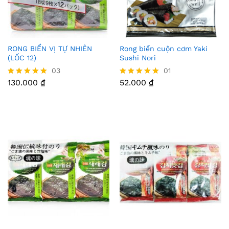
RONG BIỂN VỊ TỰ NHIÊN
Rong biển cuộn cơm Yaki
Thê
Thê
(LỐC 12)
Sushi Nori
m
m
03
01
130.000
₫
52.000
₫
Được xếp
Được xếp
Vào
Vào
hạng
hạng
5.00
5.00
Yêu
Yêu
5 sao
5 sao
Thíc
Thíc
h
h