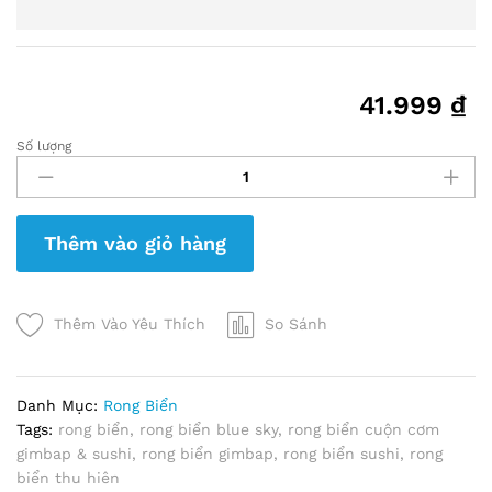
41.999
₫
Số lượng
RONG
BIỂN
CUỘN
CƠM
Thêm vào giỏ hàng
GIMBAP
&
SUSHI
BLUESKY
Thêm Vào Yêu Thích
So Sánh
quantity
Danh Mục:
Rong Biển
Tags:
rong biển
,
rong biển blue sky
,
rong biển cuộn cơm
gimbap & sushi
,
rong biển gimbap
,
rong biển sushi
,
rong
biển thu hiên