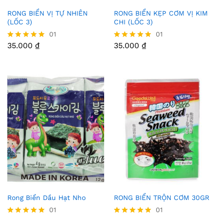
RONG BIỂN VỊ TỰ NHIÊN
RONG BIỂN KẸP CƠM VỊ KIM
Thê
Thê
(LỐC 3)
CHI (LỐC 3)
m
m
01
01
35.000
₫
35.000
₫
Được xếp
Được xếp
Vào
Vào
hạng
hạng
5.00
5.00
Yêu
Yêu
5 sao
5 sao
Thíc
Thíc
h
h
Rong Biển Dầu Hạt Nho
RONG BIỂN TRỘN CƠM 30GR
Thê
Thê
01
01
m
m