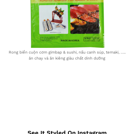
Rong biển cuộn cơm gimbap & sushi, nấu canh súp, temaki, …..
ăn chay và ăn kiêng giàu chất dinh dưỡng
See It Styled On Instagram