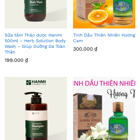
Sữa tắm Thảo dược Hanmi
Tinh Dầu Thiên Nhiên Hương
Thê
Thê
500ml – Herb Solution Body
Cam
Wash – Giúp Dưỡng Da Toàn
m
m
300.000
₫
Thân
Vào
Vào
199.000
₫
Yêu
Yêu
Thíc
Thíc
h
h