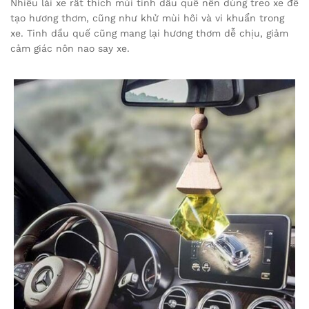
Nhiều lái xe rất thích mùi tinh dầu quế nên dùng treo xe để
tạo hương thơm, cũng như khử mùi hôi và vi khuẩn trong
xe. Tinh dầu quế cũng mang lại hương thơm dễ chịu, giảm
cảm giác nôn nao say xe.