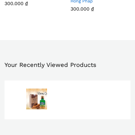
Hồng Pháp
300.000
₫
m
m
300.000
₫
Vào
Vào
Yêu
Yêu
Thíc
Thíc
h
h
Your Recently Viewed Products