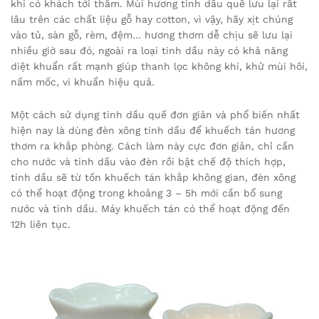
khi có khách tới thăm. Mùi hương tinh dầu quế lưu lại rất
lâu trên các chất liệu gỗ hay cotton, vì vậy, hãy xịt chúng
vào tủ, sàn gỗ, rèm, đệm… hương thơm dễ chịu sẽ lưu lại
nhiều giờ sau đó, ngoài ra loại tinh dầu này có khả năng
diệt khuẩn rất mạnh giúp thanh lọc không khí, khử mùi hôi,
nấm mốc, vi khuẩn hiệu quả.
Một cách sử dụng tinh dầu quế đơn giản và phổ biến nhất
hiện nay là dùng đèn xông tinh dầu để khuếch tán hương
thơm ra khắp phòng. Cách làm này cực đơn giản, chỉ cần
cho nước và tinh dầu vào đèn rồi bật chế độ thích hợp,
tinh dầu sẽ từ tốn khuếch tán khắp không gian, đèn xông
có thể hoạt động trong khoảng 3 – 5h mới cần bổ sung
nước và tinh dầu. Máy khuếch tán có thể hoạt động đến
12h liên tục.