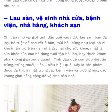
Tinh dầu quế có đến cả trăm công dụng tuyệt vời, phổ biến
như sau:
– Lau sàn, vệ sinh nhà cửa, bệnh
viện, nhà hàng, khách sạn
Chỉ cần nhỏ vài giọt tinh dầu quế vào nước lau sàn, bạn đã
loại bỏ triệt để các vết ố bẩn, mùi hôi, cũng như loại bỏ vi
khuẩn ẩn trú trên nền nhà gây hại cho sức khỏe, nhất là
sức khỏe của các bé đang tuổi tập bò, lăn, hay thích khám
phá không gian xung quanh. Tinh dầu quế còn giúp diệt ấu
trùng, trứng muỗi, kiến… siêu hiệu quả. Đây là sản phẩm
được ưa thích nhất trong các bệnh viện và trường học, các
không gian công cộng để vệ sinh sàn nhà.