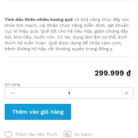
Tinh dầu thiên nhiên hương quế
có khả năng thúc đẩy sức
khỏe tim mạch, cải thiện chức năng miễn dịch, sát khuẩn
cực kì hiệu quả. Quế tốt cho hệ tiêu hóa, giảm chứng đầy
hơi, khó tiêu, buồn nôn. Có tác dụng làm ấm cơ thể, kích
thích hệ tuần hoàn. Quế được dùng để chữa cảm cúm,
bệnh đường hô hấp rất thường xuyên trong đông y.
299.999
₫
Số lượng
Tinh
Dầu
Thiên
Nhiên
Thêm vào giỏ hàng
Hương
Quế
quantity
Thêm Vào Yêu Thích
So Sánh