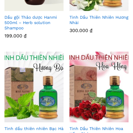
Dầu gội Thảo dược Hanmi
Tinh Dầu Thiên Nhiên Hương
Thê
Thê
500ml – Herb solution
Nhài
Shampoo
m
m
300.000
₫
199.000
₫
Vào
Vào
Yêu
Yêu
Thíc
Thíc
h
h
Tinh dầu thiên nhiên Bạc Hà
Tinh Dầu Thiên Nhiên Hoa
Thê
Thê