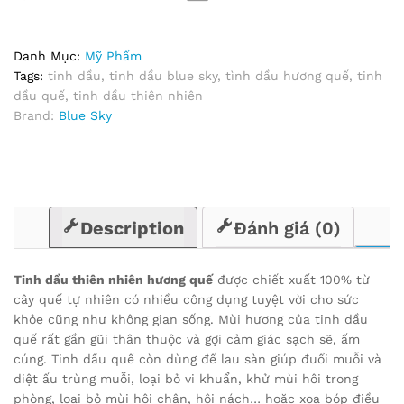
Danh Mục:
Mỹ Phẩm
Tags:
tinh dầu
,
tinh dầu blue sky
,
tình dầu hương quế
,
tinh
dầu quế
,
tinh dầu thiên nhiên
Brand:
Blue Sky
Description
Đánh giá (0)
Tinh dầu thiên nhiên hương quế
được chiết xuất 100% từ
cây quế tự nhiên có nhiều công dụng tuyệt vời cho sức
khỏe cũng như không gian sống. Mùi hương của tinh dầu
quế rất gần gũi thân thuộc và gợi cảm giác sạch sẽ, ấm
cúng. Tinh dầu quế còn dùng để lau sàn giúp đuổi muỗi và
diệt ấu trùng muỗi, loại bỏ vi khuẩn, khử mùi hôi trong
phòng, loại bỏ mùi hôi chân, hôi nách… hoặc xoa bóp điều