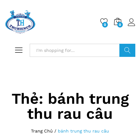
0
0
Log i
Search
Thẻ:
bánh trung
thu rau câu
Trang Chủ
/
bánh trung thu rau câu