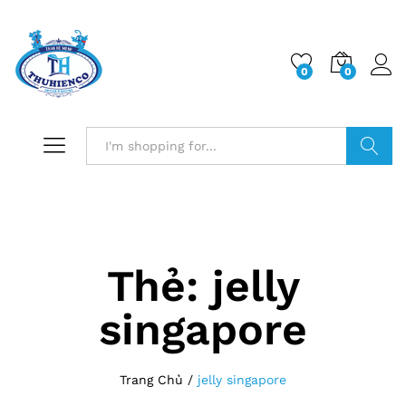
0
0
Log i
Search
Thẻ:
jelly
singapore
Trang Chủ
/
jelly singapore