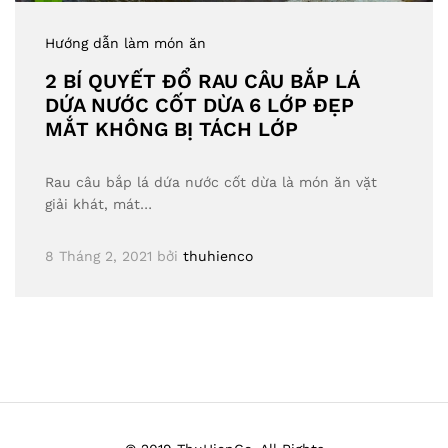
Hướng dẫn làm món ăn
2 BÍ QUYẾT ĐỔ RAU CÂU BẮP LÁ
DỨA NƯỚC CỐT DỪA 6 LỚP ĐẸP
MẮT KHÔNG BỊ TÁCH LỚP
Rau câu bắp lá dứa nước cốt dừa là món ăn vặt
giải khát, mát…
8 Tháng 2, 2021
bởi
thuhienco