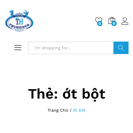
0
0
Log i
Search
Thẻ:
ớt bột
Trang Chủ
/
ớt bột