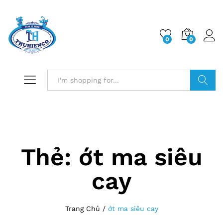
0
0
Log i
Search
Thẻ:
ớt ma siêu
cay
Trang Chủ
/
ớt ma siêu cay