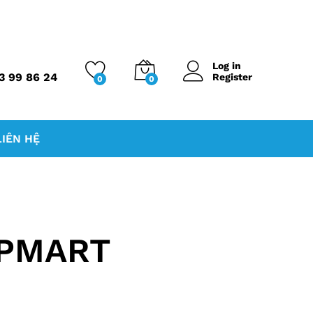
Log in
3 99 86 24
Register
0
0
LIÊN HỆ
OPMART