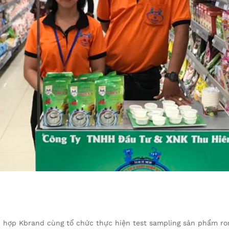
ối hợp Kbrand cùng tổ chức thực hiện test sampling sản phẩm ro