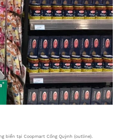
ng biển tại Coopmart Cống Quỳnh (outline).