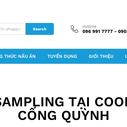
Hotline
Search
096 991 7777 - 090
G THỨC NẤU ĂN
TUYỂN DỤNG
GIỚI THIỆU
SAMPLING TẠI CO
CỐNG QUỲNH