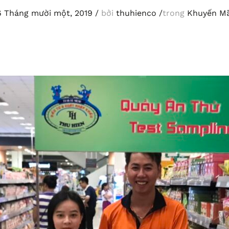
6 Tháng mười một, 2019
/
bởi
thuhienco
/
trong
Khuyến Mã