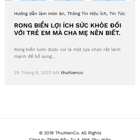
Hướng dẫn làm món ăn
, Thông Tin Hữu Ích
, Tin Tức
RONG BIỂN LỢI ÍCH SỨC KHỎE ĐỐI
VỚI TRẺ EM MÀ CHA MẸ NÊN BIẾT.
Rong biển luôn được coi là một lựa chọn rất lành
mạnh để bổ sung…
29 Tháng 9, 2023
bởi
thuhienco
© 2019 ThuHienCo. All Rights
Công ty TNHH Đầu Tư & XNK Thu Hiên