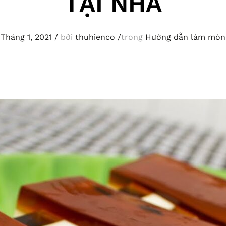
TẠI NHÀ
 Tháng 1, 2021
/
bởi
thuhienco
/
trong
Hướng dẫn làm món