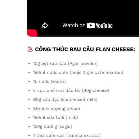
CÔNG THỨC RAU CÂU FLAN CHEESE:
10g bột rau câu (Agar powder)
150ml nước cafe (hoặc 2 gói cafe hòa tan)
1L nước (water)
5 cục phô mai đầu bò (90g cheese)
90g sữa đặc (condensed milk)
80ml whipping cream
150ml sữa tươi (milk)
120g đường (sugar)
1 thìa cafe vani (vanilla extract)