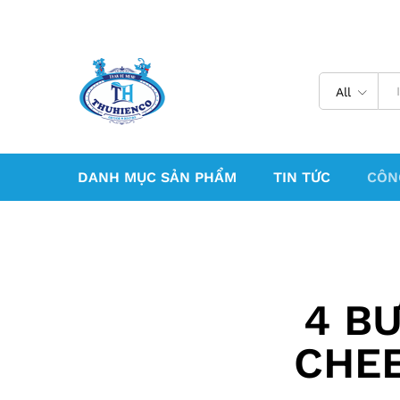
All
DANH MỤC SẢN PHẨM
TIN TỨC
CÔN
4 B
CHEE