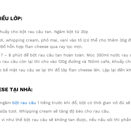
IỀU LỚP:
, khuấy cho bột rau câu tan. Ngâm bột từ 30p
tươi, whipping cream, phô mai, vani vào tô (có thể cho thêm 30g đ
 Đổ hỗn hợp flan cheese qua ray lọc mịn.
ừ 7 – 8 phút để bột rau câu tan hoàn toàn. Múc 350ml nước rau 
 rau câu còn lại thì cho vào 120g đường và 150ml cafe, khuấy ch
 bề mặt rau câu se lại thì đổ lớp flan cheese lên. Lặp lại đến k
SE TẠI NHÀ:
n ngâm
bột rau câu
1 tiếng trước khi đổ, bột có thời gian nở đủ s
sữa tươi. Whipping cream sẽ tăng độ béo cho rau câu.
 vì như thế bột rau câu sẽ không tan được, nếu nấu sôi thì phần