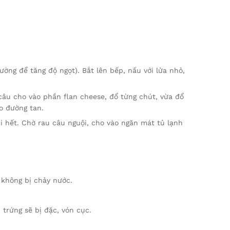
ường để tăng độ ngọt). Bắt lên bếp, nấu với lửa nhỏ,
câu cho vào phần flan cheese, đổ từng chút, vừa đổ
o đường tan.
hi hết. Chờ rau câu nguội, cho vào ngăn mát tủ lạnh
ẽ không bị chảy nước.
 trứng sẽ bị đặc, vón cục.