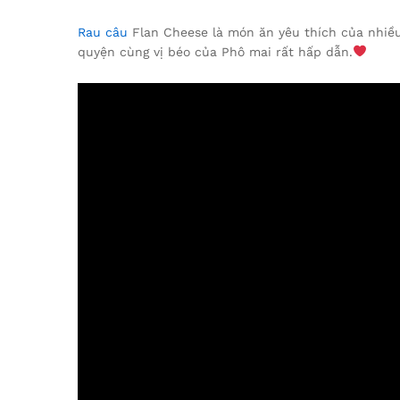
Rau câu
Flan Cheese là món ăn yêu thích của nhiều
quyện cùng vị béo của Phô mai rất hấp dẫn.