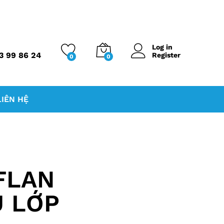
Log in
3 99 86 24
Register
0
0
LIÊN HỆ
FLAN
U LỚP