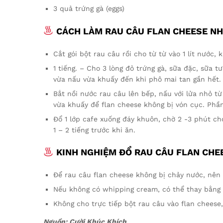
3 quả trứng gà (eggs)
CÁCH LÀM RAU CÂU FLAN CHEESE NH
Cắt gói bột rau câu rồi cho từ từ vào 1 lít nước
1 tiếng. – Cho 3 lòng đỏ trứng gà, sữa đặc, sữa 
vừa nấu vừa khuấy đến khi phô mai tan gần hết.
Bắt nồi nước rau câu lên bếp, nấu với lửa nhỏ t
vừa khuấy để flan cheese không bị vón cục. Phần
Đổ 1 lớp cafe xuống đáy khuôn, chờ 2 -3 phút cho
1 – 2 tiếng trước khi ăn.
KINH NGHIỆM ĐỔ RAU CÂU FLAN CHEE
Để rau câu flan cheese không bị chảy nước, nê
Nếu không có whipping cream, có thể thay bằng 
Không cho trực tiếp bột rau câu vào flan cheese,
Nguồn: Cười Khúc Khích