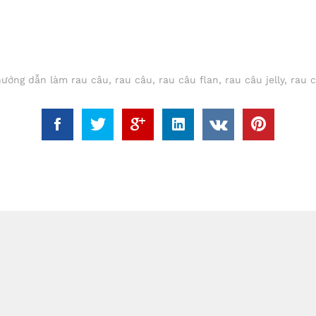
hướng dẫn làm rau câu
,
rau câu
,
rau câu flan
,
rau câu jelly
,
rau c