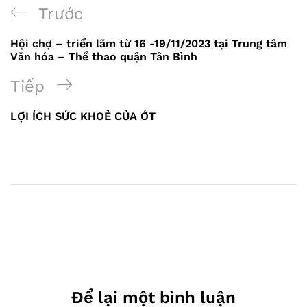
Điều
Bài
Trước
hướng
trước
Hội chợ – triển lãm từ 16 -19/11/2023 tại Trung tâm
bài
Văn hóa – Thể thao quận Tân Bình
viết
Bài
Tiếp
tiếp
LỢI ÍCH SỨC KHOẺ CỦA ỚT
theo
Để lại một bình luận