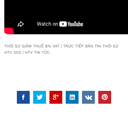
THỜI SỰ GIẢM THUẾ 8% VAT | TRỰC TIẾP BẢN TIN THỜI SỰ
HTV 20G | HTV TIN TỨC