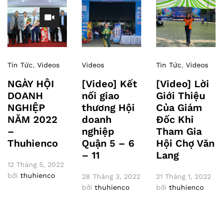
Tin Tức
,
Videos
Videos
Tin Tức
,
Videos
NGÀY HỘI
[Video] Kết
[Video] Lời
DOANH
nối giao
Giới Thiệu
NGHIỆP
thương Hội
Của Giám
NĂM 2022
doanh
Đốc Khi
–
nghiệp
Tham Gia
Thuhienco
Quận 5 – 6
Hội Chợ Văn
– 11
Lang
12 Tháng 5, 2022
bởi
thuhienco
28 Tháng 3, 2022
21 Tháng 1, 2022
bởi
thuhienco
bởi
thuhienco