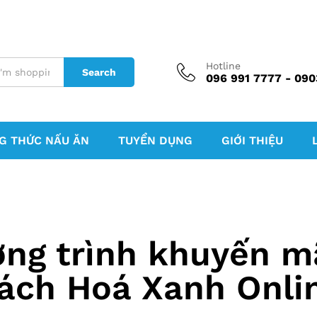
Hotline
Search
096 991 7777 - 090
G THỨC NẤU ĂN
TUYỂN DỤNG
GIỚI THIỆU
ng trình khuyến mã
ách Hoá Xanh Onli