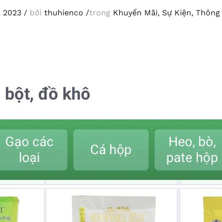
, 2023
/
bởi
thuhienco
/
trong
Khuyến Mãi
,
Sự Kiện
,
Thông 