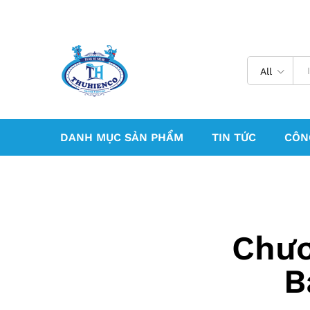
All
DANH MỤC SẢN PHẨM
TIN TỨC
CÔN
Chươ
B