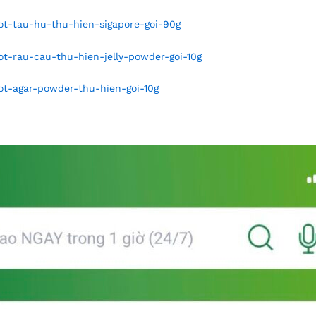
t-tau-hu-thu-hien-sigapore-goi-90g
t-rau-cau-thu-hien-jelly-powder-goi-10g
t-agar-powder-thu-hien-goi-10g