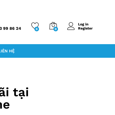
Log in
3 99 86 24
Register
0
0
LIÊN HỆ
i tại
ne