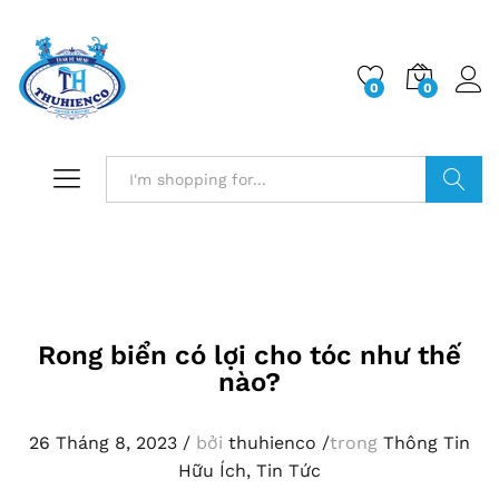
0
0
Log i
Search
Rong biển có lợi cho tóc như thế
nào?
26 Tháng 8, 2023
/
bởi
thuhienco
/
trong
Thông Tin
Hữu Ích
,
Tin Tức