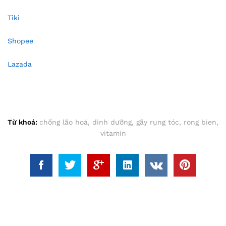
Tiki
Shopee
Lazada
Từ khoá:
chống lão hoá
,
dinh dưỡng
,
gãy rụng tóc
,
rong bien
,
vitamin