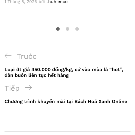
1 Tháng 8, 2026
bởi
thuhienco
Điều
Bài
Trước
hướng
trước
Loại ớt giá 450.000 đồng/kg, cứ vào mùa là “hot”,
bài
dân buôn liên tục hết hàng
viết
Bài
Tiếp
tiếp
Chương trình khuyến mãi tại Bách Hoá Xanh Online
theo