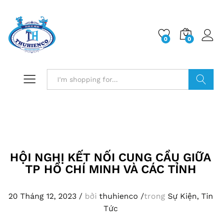
0
0
Log i
Search
HỘI NGHỊ KẾT NỐI CUNG CẦU GIỮA
TP HỒ CHÍ MINH VÀ CÁC TỈNH
20 Tháng 12, 2023
/
bởi
thuhienco
/
trong
Sự Kiện
,
Tin
Tức