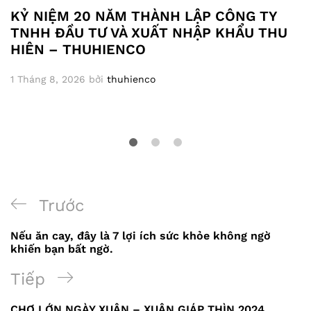
KỶ NIỆM 20 NĂM THÀNH LẬP CÔNG TY
TNHH ĐẦU TƯ VÀ XUẤT NHẬP KHẨU THU
HIÊN – THUHIENCO
1 Tháng 8, 2026
bởi
thuhienco
Điều
Bài
Trước
hướng
trước
Nếu ăn cay, đây là 7 lợi ích sức khỏe không ngờ
bài
khiến bạn bất ngờ.
viết
Bài
Tiếp
tiếp
CHỢ LỚN NGÀY XUÂN – XUÂN GIÁP THÌN 2024